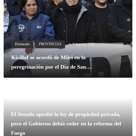
7 Agosto, 2026
Destacada
PROVINCIAS
Kicillof se acordó de Milei en la
peregrinación por el Día de San
Cayetano: “Estamos frente a un
Gobierno que no solo no escucha, sino
que además reprime”
El Senado aprobó la ley de propiedad privada,
pero el Gobierno debió ceder en la reforma del
Fuego